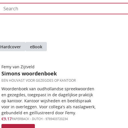
Hardcover
eBook
Femy van Zijtveld
Simons woordenboek
EEN HOUVAST VOOR GEZEGDES OP KANTOOR
Woordenboek van oudhollandse spreekwoorden
en gezegdes, toegepast in de dagelijkse praktijk
op kantoor. Kantoor wijsheden en beeldspraak
voor in overleggen. Voor collega's als naslagwerk,
gebundeld en geïllustreerd door Femy.
€9.17
PAPERBACK
-
DUTCH
- 9789403720234