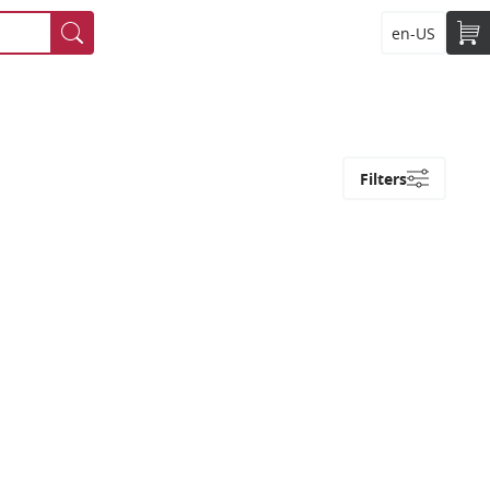
en-US
Filters