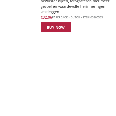
bewuster kijken, fotograferen met meer
gevoel en waardevolle herinneringen
vastleggen.
€32.06
PAPERBACK
-
DUTCH
- 9789403860565
BUY NOW