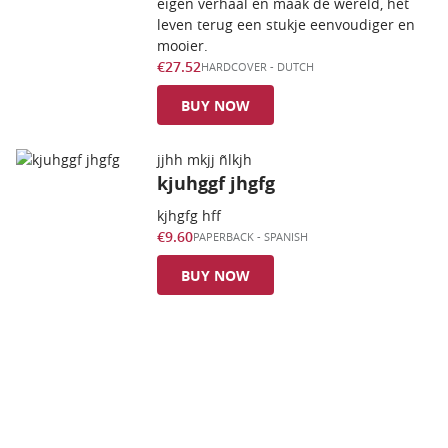
eigen verhaal en maak de wereld, het
leven terug een stukje eenvoudiger en
mooier.
€27.52
HARDCOVER
-
DUTCH
BUY NOW
jjhh mkjj ñlkjh
kjuhggf jhgfg
kjhgfg hff
€9.60
PAPERBACK
-
SPANISH
BUY NOW