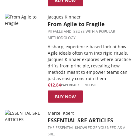
BUY NOW
Jacques Kinnaer
From Agile to Fragile
PITFALLS AND ISSUES WITH A POPULAR
METHODOLOGY
A sharp, experience-based look at how
Agile ideals often turn into rigid rituals.
Jacques Kinnaer explores where practice
drifts from principle, revealing how
methods meant to empower teams can
just as easily constrain them.
€12.84
PAPERBACK
-
ENGLISH
BUY NOW
Marcel Koert
ESSENTIAL SRE ARTICLES
THE ESSENTIAL KNOWLEDGE YOU NEED AS A
SRE.