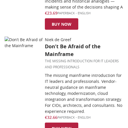
incidents and historical analogies —
making sense of the decisions shaping A
€23.69
PAPERBACK
-
ENGLISH
BUY NOW
Niek de Greef
Don’t Be Afraid of the
Mainframe
THE MISSING INTRODUCTION FOR IT LEADERS
AND PROFESSIONALS
The missing mainframe introduction for
IT leaders and professionals. Vendor-
neutral guidance on mainframe
technology, modernization, cloud
integration and transformation strategy.
For CIOs, architects, and consultants. No
experience required.
€32.66
PAPERBACK
-
ENGLISH