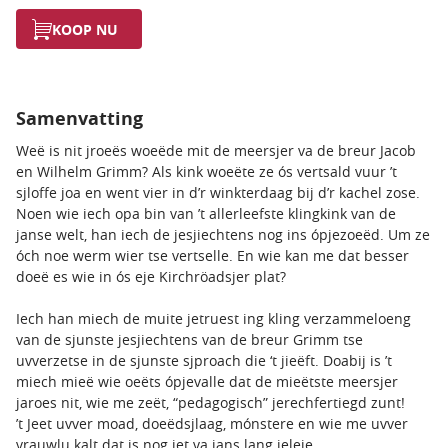
KOOP NU
Samenvatting
Weë is nit jroeës woeëde mit de meersjer va de breur Jacob
en Wilhelm Grimm? Als kink woeëte ze ós vertsald vuur ’t
sjloffe joa en went vier in d’r winkterdaag bij d’r kachel zose.
Noen wie iech opa bin van ’t allerleefste klingkink van de
janse welt, han iech de jesjiechtens nog ins ópjezoeëd. Um ze
óch noe werm wier tse vertselle. En wie kan me dat besser
doeë es wie in ós eje Kirchröadsjer plat?
Iech han miech de muite jetruest ing kling verzammeloeng
van de sjunste jesjiechtens van de breur Grimm tse
uvverzetse in de sjunste sjproach die ‘t jieëft. Doabij is ’t
miech mieë wie oeëts ópjevalle dat de mieëtste meersjer
jaroes nit, wie me zeët, “pedagogisch” jerechfertiegd zunt!
’t Jeet uvver moad, doeëdsjlaag, mónstere en wie me uvver
vrauwlu kalt dat is nog jet va jans lang jeleie.