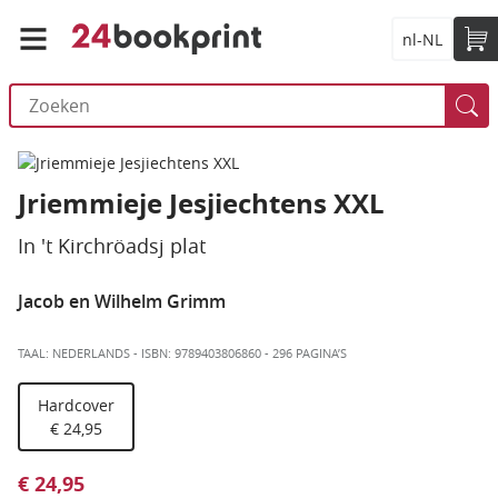
nl-NL
Jriemmieje Jesjiechtens XXL
In 't Kirchröadsj plat
Jacob en Wilhelm Grimm
TAAL: NEDERLANDS
-
ISBN: 9789403806860
-
296 PAGINA’S
Hardcover
€ 24,95
€ 24,95